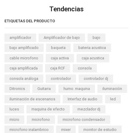
Tendencias
ETIQUETAS DEL PRODUCTO
amplificador
Amplificador de bajo
bajo
bajo amplificado
baqueta
bateria acustica
cable microfono
caja activa
caja acustica
caja amplificada
caja RCF
consola
consola análoga
controlador
controlador dj
Ditronics
Guitarra
humo. maquina
iluminación
iluminación de escenarios
Interfaz de audio
led
luces
maquina de efecto
mezclador dj
micro
microfono
microfono condensador
microfono inalambrico
mixer
monitor de estudio