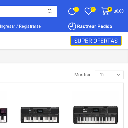
0
0
0
$
0,00
Rastrear Pedido
Ingresar / Registrarse
SUPER OFERTAS
Mostrar