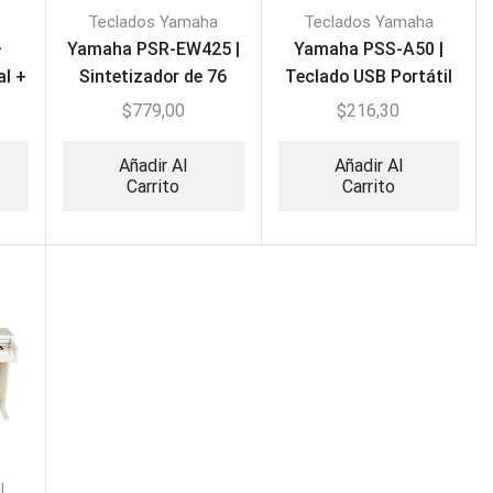
Teclados Yamaha
Teclados Yamaha
–
Yamaha PSR-EW425 |
Yamaha PSS-A50 |
al +
Sintetizador de 76
Teclado USB Portátil
teclas
$
779,00
$
216,30
Añadir Al
Añadir Al
Carrito
Carrito
l