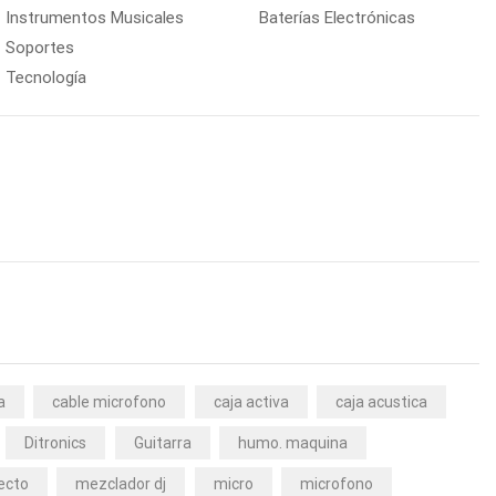
Instrumentos Musicales
Baterías Electrónicas
Soportes
Tecnología
a
cable microfono
caja activa
caja acustica
Ditronics
Guitarra
humo. maquina
ecto
mezclador dj
micro
microfono