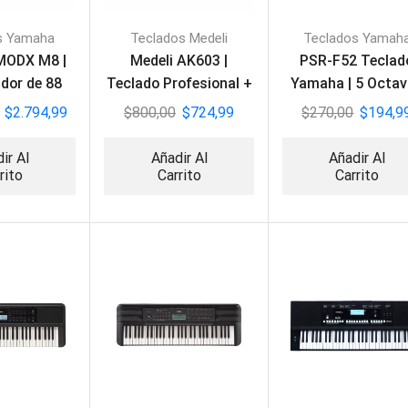
s Yamaha
Teclados Medeli
Teclados Yamah
MODX M8 |
Medeli AK603 |
PSR-F52 Teclad
ador de 88
Teclado Profesional +
Yamaha | 5 Octa
clas
Adaptador
$
2.794,99
$
800,00
$
724,99
$
270,00
$
194,9
ir Al
Añadir Al
Añadir Al
rito
Carrito
Carrito