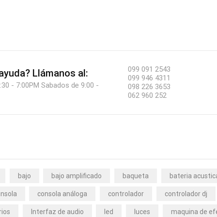
099 091 2543
 ayuda?
Llámanos al:
099 946 4311
:30 - 7:00PM Sabados de 9:00 -
098 226 3653
062 960 252
bajo
bajo amplificado
baqueta
bateria acustic
nsola
consola análoga
controlador
controlador dj
rios
Interfaz de audio
led
luces
maquina de ef