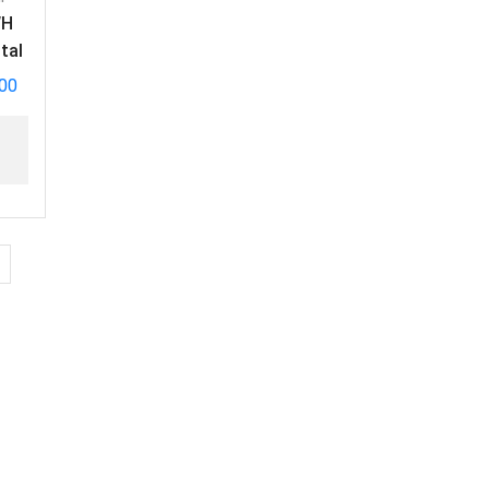
WH
tal
,00