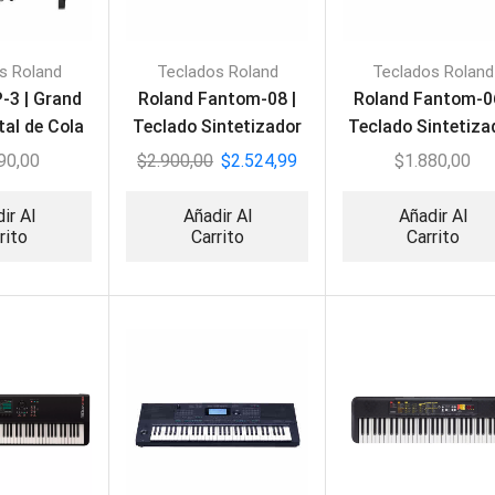
s Roland
Teclados Roland
Teclados Roland
-3 | Grand
Roland Fantom-08 |
Roland Fantom-06
tal de Cola
Teclado Sintetizador
Teclado Sintetiza
88 Teclas
61 Teclas
90,00
$
2.900,00
$
2.524,99
$
1.880,00
ir Al
Añadir Al
Añadir Al
rito
Carrito
Carrito