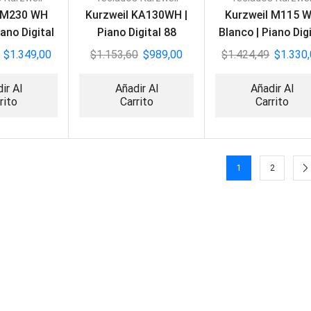
l M230 WH
Kurzweil KA130WH |
Kurzweil M115 
iano Digital
Piano Digital 88
Blanco | Piano Digi
eclas
Teclas
88 Teclas
$
1.349,00
$
1.153,60
$
989,00
$
1.424,49
$
1.330
ir Al
Añadir Al
Añadir Al
rito
Carrito
Carrito
1
2