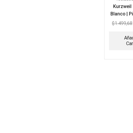
Kurzwei
Blanco | P
88 T
$
1.499,68
Añad
Car