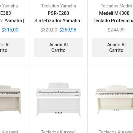
s Yamaha
Teclados Yamaha
Teclados Medeli
-E383
PSR-E283
Medeli MK300 
or Yamaha |
Sintetizador Yamaha |
Teclado Profesion
eclas
61 teclas
Adaptador
$
315,00
$
320,00
$
269,98
$
244,99
ir Al
Añadir Al
Añadir Al
rito
Carrito
Carrito
 Kurzweil
Teclados Kurzweil
Teclados Kurzwei