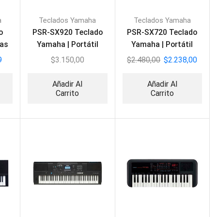
a
Teclados Yamaha
Teclados Yamaha
o
PSR-SX920 Teclado
PSR-SX720 Teclado
vas
Yamaha | Portátil
Yamaha | Portátil
Profesional
Profesional
9
$
3.150,00
$
2.480,00
$
2.238,00
Workstation
Workstation
Añadir Al
Añadir Al
Carrito
Carrito