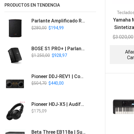
PRODUCTOS EN TENDENCIA
Teclado
Yamaha 
Parlante Amplificado Recargable BT | Italy Audio ITL-PRO11
Sintetiz
$
280,00
$
194,99
te
$
3.020,00
BOSE S1 PRO+ | Parlante Profesional PA Inalámbrico
Añad
$
1.250,00
$
928,97
Car
Pioneer DDJ-REV1 | Controlador DJ de 2 canales estilo Scratch
$
504,70
$
440,00
Pioneer HDJ-X5 | Audífonos para DJ
$
175,09
Beta Three EB118a | Sub Bajo Activo