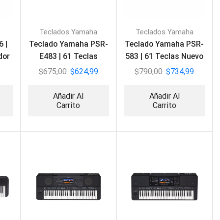
Teclados Yamaha
Teclados Yamaha
 |
Teclado Yamaha PSR-
Teclado Yamaha PSR-
dor
E483 | 61 Teclas
583 | 61 Teclas Nuevo
Nuevo Modelo
Modelo
$
675,00
$
624,99
$
790,00
$
734,99
Añadir Al
Añadir Al
Carrito
Carrito