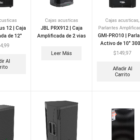
,
custicas
Cajas acusticas
Cajas acusticas
us 12 | Caja
JBL PRX912 | Caja
Parlantes Amplifica
GMI-PRO10 | Parla
ada de 12″
Amplificada de 2 vias
Activo de 10″ 30
1800W
12″
4,99
$
149,97
Leer Más
ir Al
rito
Añadir Al
Carrito