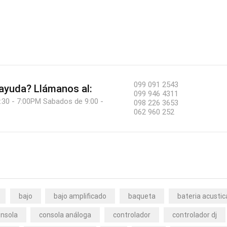
099 091 2543
 ayuda?
Llámanos al:
099 946 4311
:30 - 7:00PM Sabados de 9:00 -
098 226 3653
062 960 252
bajo
bajo amplificado
baqueta
bateria acustic
nsola
consola análoga
controlador
controlador dj