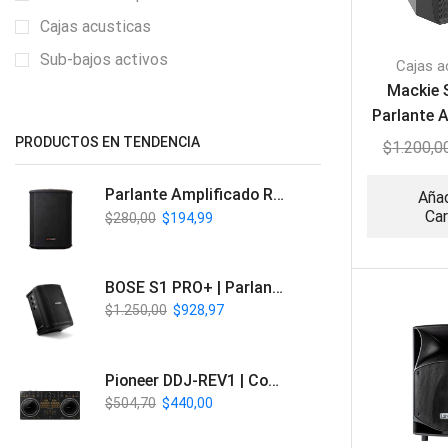
Cajas acusticas
Sub-bajos activos
Cajas a
Mackie 
Parlante 
Profesi
PRODUCTOS EN TENDENCIA
$
1.200,0
Parlante Amplificado Recargable BT | Italy Audio ITL-PRO11
Añad
Car
$
280,00
$
194,99
BOSE S1 PRO+ | Parlante Profesional PA Inalámbrico
$
1.250,00
$
928,97
Pioneer DDJ-REV1 | Controlador DJ de 2 canales estilo Scratch
$
504,70
$
440,00