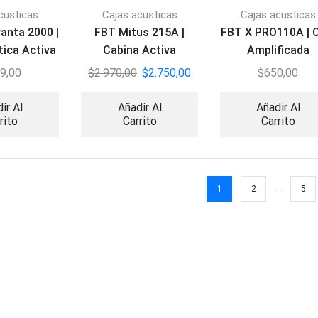
custicas
Cajas acusticas
Cajas acusticas
anta 2000 |
FBT Mitus 215A |
FBT X PRO110A | 
tica Activa
Cabina Activa
Amplificada
00W
Profesional
Profesional
9,00
$
2.970,00
$
2.750,00
$
650,00
ir Al
Añadir Al
Añadir Al
rito
Carrito
Carrito
…
1
2
5