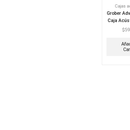
Cajas a
Grober Adv
Caja Acús
20
$
59
Añad
Car