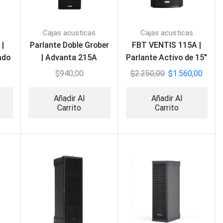
Cajas acusticas
Cajas acusticas
 |
Parlante Doble Grober
FBT VENTIS 115A |
ado
| Advanta 215A
Parlante Activo de 15″
3000W
$
940,00
$
2.250,00
$
1.560,00
Añadir Al
Añadir Al
Carrito
Carrito