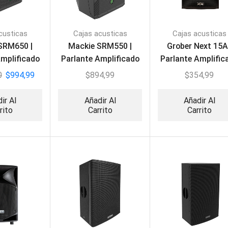
custicas
Cajas acusticas
Cajas acusticas
SRM650 |
Mackie SRM550 |
Grober Next 15A
Amplificado
Parlante Amplificado
Parlante Amplific
onal 15″
Profesional 12″
1800W
0
$
994,99
$
894,99
$
354,99
ir Al
Añadir Al
Añadir Al
rito
Carrito
Carrito