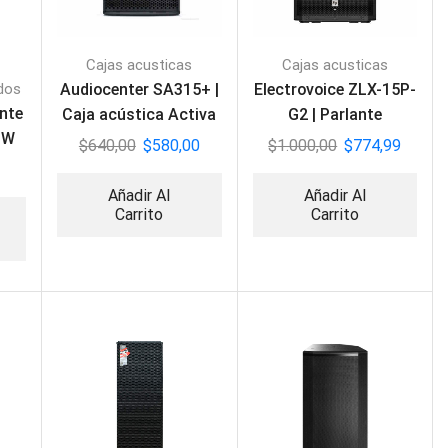
Cajas acusticas
Cajas acusticas
dos
Audiocenter SA315+ |
Electrovoice ZLX-15P-
nte
Caja acústica Activa
G2 | Parlante
0W
2000W
Profesional Activo
$
640,00
$
580,00
$
1.000,00
$
774,99
Añadir Al
Añadir Al
Carrito
Carrito