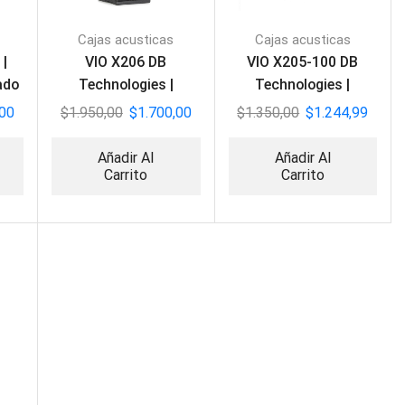
Cajas acusticas
Cajas acusticas
|
VIO X206 DB
VIO X205-100 DB
ado
Technologies |
Technologies |
Parlante Activo 2 vías
Parlante Activo 2 vías
,00
$
1.950,00
$
1.700,00
$
1.350,00
$
1.244,99
Añadir Al
Añadir Al
Carrito
Carrito