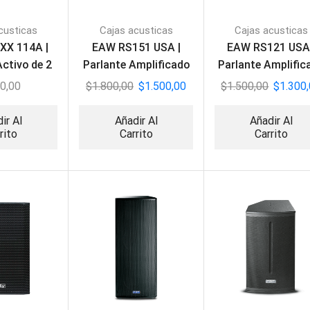
custicas
Cajas acusticas
Cajas acusticas
XX 114A |
EAW RS151 USA |
EAW RS121 USA 
Activo de 2
Parlante Amplificado
Parlante Amplific
ías
de 2 vías
de 2 vias
0,00
$
1.800,00
$
1.500,00
$
1.500,00
$
1.300
ir Al
Añadir Al
Añadir Al
rito
Carrito
Carrito