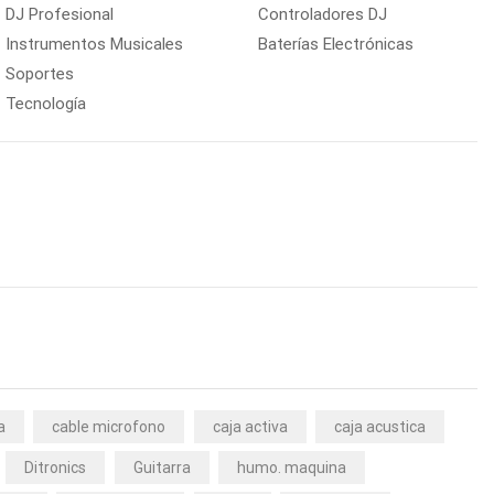
DJ Profesional
Controladores DJ
Instrumentos Musicales
Baterías Electrónicas
Soportes
Tecnología
a
cable microfono
caja activa
caja acustica
Ditronics
Guitarra
humo. maquina