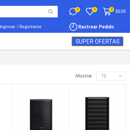
0
0
0
$
0,00
Rastrear Pedido
Ingresar / Registrarse
SUPER OFERTAS
Mostrar