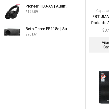
Pioneer HDJ-X5 | Audífonos para DJ
Cajas a
$
175,09
FBT JMA
Parlante 
v
Beta Three EB118a | Sub Bajo Activo
$
87
$
901,61
Añad
Car
Bose L1 PRO8 | Vertical Array
$
1.915,80
Beta Three N15a MP3 | Caja Activa
$
579,60
$
537,00