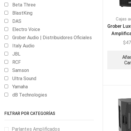
Beta Three
BlastKing
Cajas a
DAS
Grober Lux
Electro Voice
Amplific
Grober Audio | Distribuidores Oficiales
DSP 
$
47
Italy Audio
JBL
Añad
RCF
Car
Samson
Ultra Sound
Yamaha
dB Technologies
FILTRAR POR CATEGORÍAS
Parlantes Amplificados