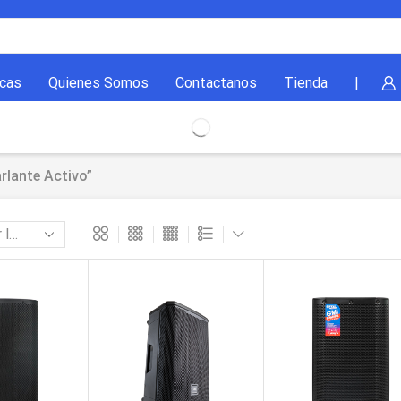
cas
Quienes Somos
Contactanos
Tienda
|
rlante Activo”