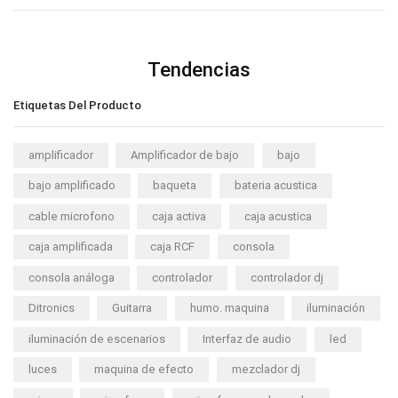
Tendencias
Etiquetas Del Producto
amplificador
Amplificador de bajo
bajo
bajo amplificado
baqueta
bateria acustica
cable microfono
caja activa
caja acustica
caja amplificada
caja RCF
consola
consola análoga
controlador
controlador dj
Ditronics
Guitarra
humo. maquina
iluminación
iluminación de escenarios
Interfaz de audio
led
luces
maquina de efecto
mezclador dj