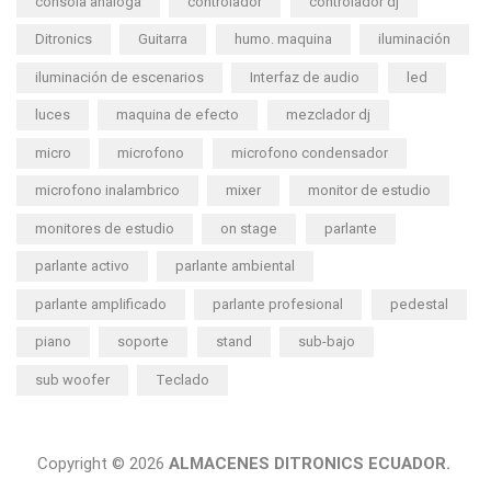
consola análoga
controlador
controlador dj
Ditronics
Guitarra
humo. maquina
iluminación
iluminación de escenarios
Interfaz de audio
led
luces
maquina de efecto
mezclador dj
micro
microfono
microfono condensador
microfono inalambrico
mixer
monitor de estudio
monitores de estudio
on stage
parlante
parlante activo
parlante ambiental
parlante amplificado
parlante profesional
pedestal
piano
soporte
stand
sub-bajo
sub woofer
Teclado
Copyright © 2026
ALMACENES DITRONICS ECUADOR.