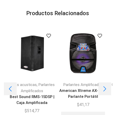
Productos Relacionados
,
Cajas acusticas
Parlantes
Parlantes Amplificados
C
American Xtreme AX-LG8 |
Amplificados
Parlante Portátil
Best Sound RMS-15DSP |
Amplificado 8″
Caja Amplificada
B
$
41,17
$
514,77