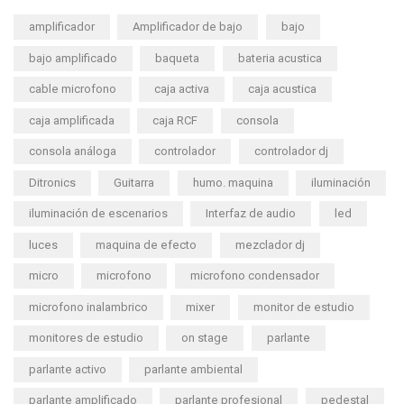
amplificador
Amplificador de bajo
bajo
bajo amplificado
baqueta
bateria acustica
cable microfono
caja activa
caja acustica
caja amplificada
caja RCF
consola
consola análoga
controlador
controlador dj
Ditronics
Guitarra
humo. maquina
iluminación
iluminación de escenarios
Interfaz de audio
led
luces
maquina de efecto
mezclador dj
micro
microfono
microfono condensador
microfono inalambrico
mixer
monitor de estudio
monitores de estudio
on stage
parlante
parlante activo
parlante ambiental
parlante amplificado
parlante profesional
pedestal