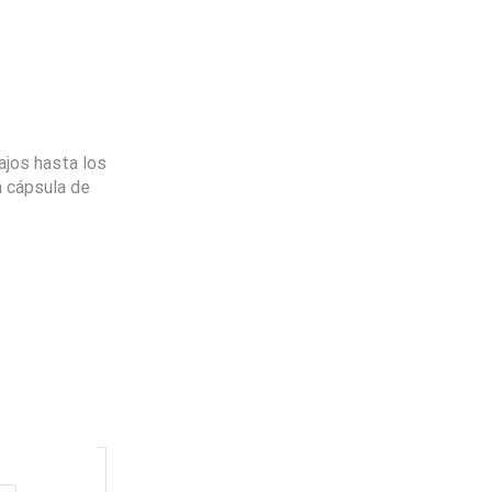
ajos hasta los
n cápsula de
Envio
100%
Gratis
productos seleccionados