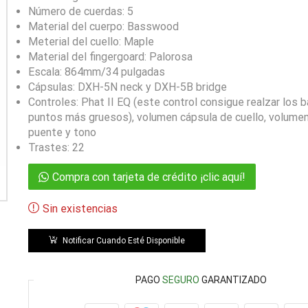
Número de cuerdas: 5
Material del cuerpo: Basswood
Meterial del cuello: Maple
Material del fingergoard: Palorosa
Escala: 864mm/34 pulgadas
Cápsulas: DXH-5N neck y DXH-5B bridge
Controles: Phat II EQ (este control consigue realzar los b
puntos más gruesos), volumen cápsula de cuello, volume
puente y tono
Trastes: 22
Compra con tarjeta de crédito ¡clic aquí!
Sin existencias
Notificar Cuando Esté Disponible
PAGO
SEGURO
GARANTIZADO