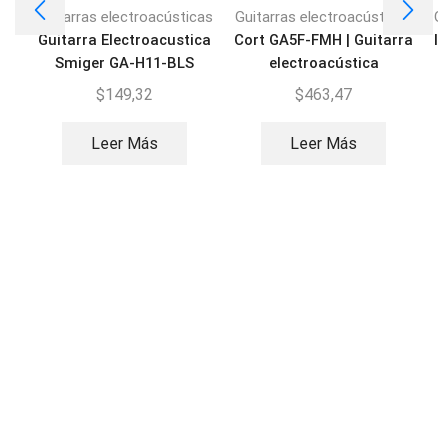
Guitarras electroacústicas
Guitarras electroacústicas
Gu
Guitarra Electroacustica
Cort GA5F-FMH | Guitarra
I
Smiger GA-H11-BLS
electroacústica
$
149,32
$
463,47
Leer Más
Leer Más