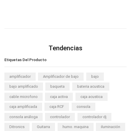
Tendencias
Etiquetas Del Producto
amplificador
Amplificador de bajo
bajo
bajo amplificado
baqueta
bateria acustica
cable microfono
caja activa
caja acustica
caja amplificada
caja RCF
consola
consola análoga
controlador
controlador dj
Ditronics
Guitarra
humo. maquina
iluminación