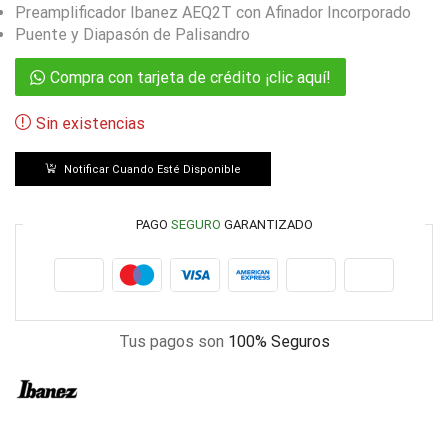
Preamplificador Ibanez AEQ2T con Afinador Incorporado
Puente y Diapasón de Palisandro
Compra con tarjeta de crédito ¡clic aquí!
Sin existencias
Notificar Cuando Esté Disponible
PAGO
SEGURO
GARANTIZADO
Tus pagos son
100% Seguros