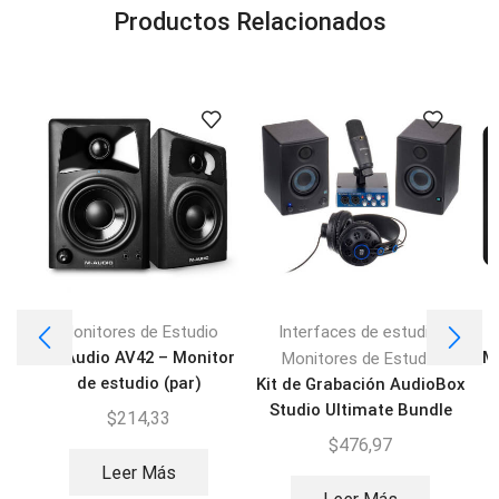
Productos Relacionados
,
Monitores de Estudio
Interfaces de estudio
M-Audio AV42 – Monitor
Ma
Monitores de Estudio
de estudio (par)
Kit de Grabación AudioBox
Studio Ultimate Bundle
$
214,33
$
476,97
Leer Más