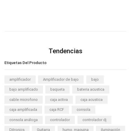
Tendencias
Etiquetas Del Producto
amplificador
Amplificador de bajo
bajo
bajo amplificado
baqueta
bateria acustica
cable microfono
caja activa
caja acustica
caja amplificada
caja RCF
consola
consola análoga
controlador
controlador dj
Ditronics
Guitarra
humo. maquina
iluminación