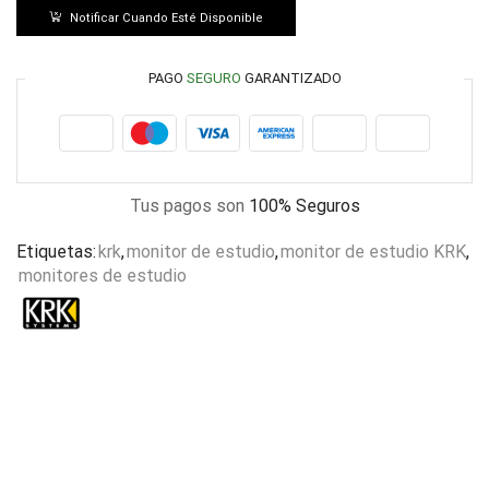
Notificar Cuando Esté Disponible
PAGO
SEGURO
GARANTIZADO
Tus pagos son
100% Seguros
Etiquetas:
krk
,
monitor de estudio
,
monitor de estudio KRK
,
monitores de estudio