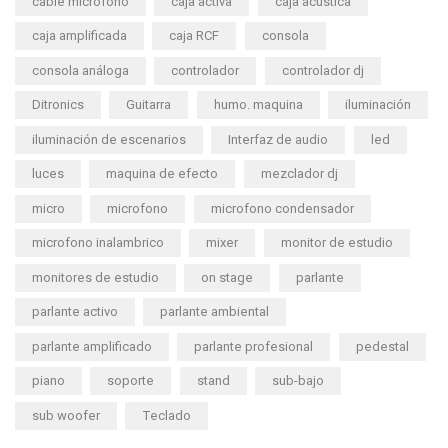
cable microfono
caja activa
caja acustica
caja amplificada
caja RCF
consola
consola análoga
controlador
controlador dj
Ditronics
Guitarra
humo. maquina
iluminación
iluminación de escenarios
Interfaz de audio
led
luces
maquina de efecto
mezclador dj
micro
microfono
microfono condensador
microfono inalambrico
mixer
monitor de estudio
monitores de estudio
on stage
parlante
parlante activo
parlante ambiental
parlante amplificado
parlante profesional
pedestal
piano
soporte
stand
sub-bajo
sub woofer
Teclado