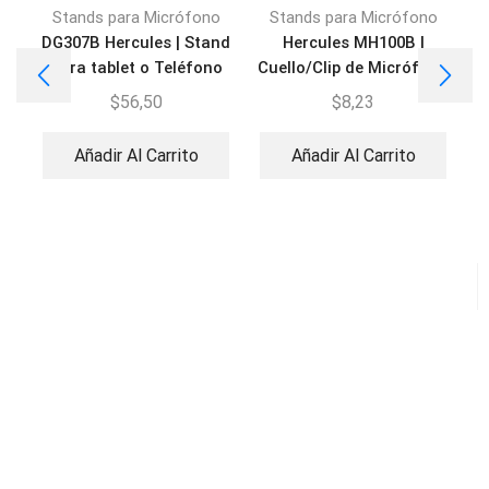
Stands para Micrófono
Stands para Micrófono
DG307B Hercules | Stand
Hercules MH100B |
A
Para tablet o Teléfono
Cuello/Clip de Micrófono
$
56,50
$
8,23
Añadir Al Carrito
Añadir Al Carrito
D