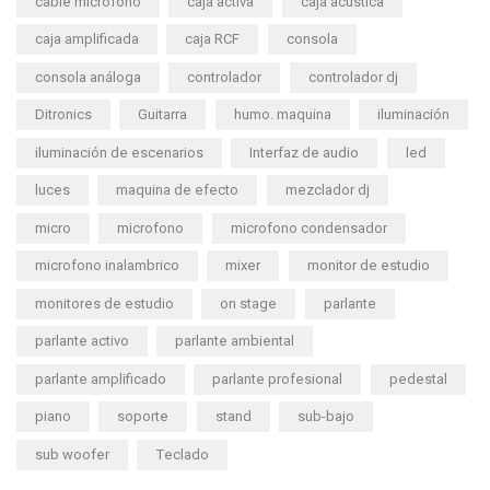
cable microfono
caja activa
caja acustica
caja amplificada
caja RCF
consola
consola análoga
controlador
controlador dj
Ditronics
Guitarra
humo. maquina
iluminación
iluminación de escenarios
Interfaz de audio
led
luces
maquina de efecto
mezclador dj
micro
microfono
microfono condensador
microfono inalambrico
mixer
monitor de estudio
monitores de estudio
on stage
parlante
parlante activo
parlante ambiental
parlante amplificado
parlante profesional
pedestal
piano
soporte
stand
sub-bajo
sub woofer
Teclado