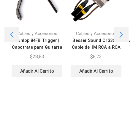
Cables y Accesorios
Cables y Accesorios
Dunlop 84FB Trigger |
Besser Sound C13360 |
A
Capotrate para Guitarra
Cable de 1M RCA a RCA
10
$
28,83
$
8,23
Añadir Al Carrito
Añadir Al Carrito