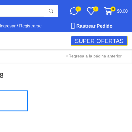
0
0
0
$
0,00
Rastrear Pedido
Ingresar / Registrarse
SUPER OFERTAS
Regresa a la página anterior
R8
Envio
100%
Gratis
productos seleccionados
Garantía
de fabrica
en
todos los productos