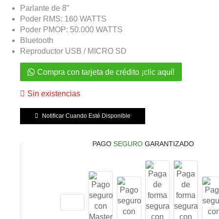
Parlante de 8”
Poder RMS: 160 WATTS
Poder PMOP: 50.000 WATTS
Bluetooth
Reproductor USB / MICRO SD
Compra con tarjeta de crédito ¡clic aquí!
Sin existencias
Notificar Cuando Esté Disponible
PAGO
SEGURO
GARANTIZADO