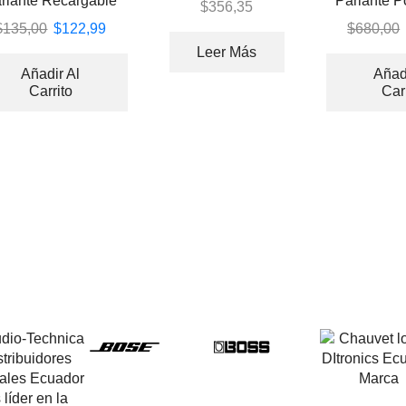
rlante Recargable
Parlante P
Studio 4
$
356,35
GO 14″ LED
de
$
135,00
$
122,99
$
680,00
Leer Más
Añadir Al
Añad
Carrito
Car