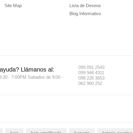
Site Map
Lista de Deseos
Blog Informativo
099 091 2543
 ayuda?
Llámanos al:
099 946 4311
8:30 - 7:00PM Sabados de 9:00 -
098 226 3653
062 960 252
bajo
bajo amplificado
baqueta
bateria acustica