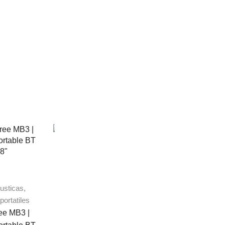
usticas
,
Parlantes Amplificados
,
portatiles
Parlantes portatiles
ee MB3 |
Italy Audio ITL-TRO15 |
Parlantes Amplificad