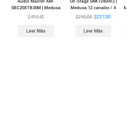
Audio Master AM-
On-Stage SNK12450V2 |
S
SBC20XTB30M | Medusa
Medusa 12 canales / 4
Me
24 canales
retornos / 15M
$
494,40
$
290,00
$
227,00
Leer Más
Leer Más