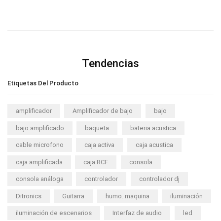
Tendencias
Etiquetas Del Producto
amplificador
Amplificador de bajo
bajo
bajo amplificado
baqueta
bateria acustica
cable microfono
caja activa
caja acustica
caja amplificada
caja RCF
consola
consola análoga
controlador
controlador dj
Ditronics
Guitarra
humo. maquina
iluminación
iluminación de escenarios
Interfaz de audio
led