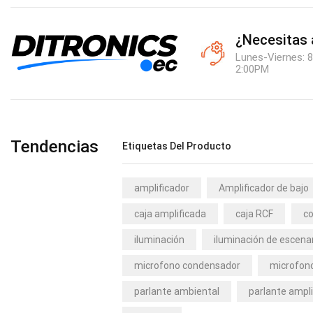
¿Necesitas
Lunes-Viernes: 8
2:00PM
Tendencias
Etiquetas Del Producto
amplificador
Amplificador de bajo
caja amplificada
caja RCF
co
iluminación
iluminación de escena
microfono condensador
microfono
parlante ambiental
parlante ampli