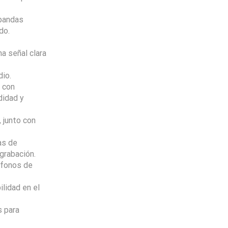
 bandas
do.
a señal clara
dio.
 con
didad y
 junto con
as de
 grabación.
ófonos de
lidad en el
Envio
100%
Gratis
s para
productos seleccionados