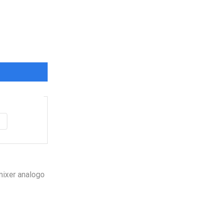
Garantía
de fabrica
en
todos los productos
Varios metodos
de pago
mixer analogo