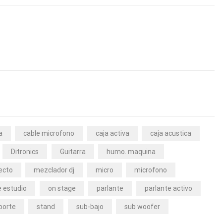
a
cable microfono
caja activa
caja acustica
Ditronics
Guitarra
humo. maquina
ecto
mezclador dj
micro
microfono
 estudio
on stage
parlante
parlante activo
porte
stand
sub-bajo
sub woofer