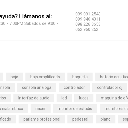
099 091 2543
 ayuda?
Llámanos al:
099 946 4311
:30 - 7:00PM Sabados de 9:00 -
098 226 3653
062 960 252
bajo
bajo amplificado
baqueta
bateria acustic
nsola
consola análoga
controlador
controlador dj
rios
Interfaz de audio
led
luces
maquina de ef
 inalambrico
mixer
monitor de estudio
monitores de
ficado
parlante profesional
pedestal
piano
so