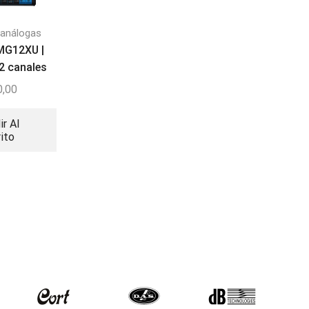
 análogas
Consolas análogas
Consolas análoga
MG12XU |
Soundcraft notepad
Mackie PROFX16v3
2 canales
8FX | Consola 8
Consola de 16 cana
canales
0,00
$
698,97
Leer Más
ir Al
Añadir Al
rito
Carrito