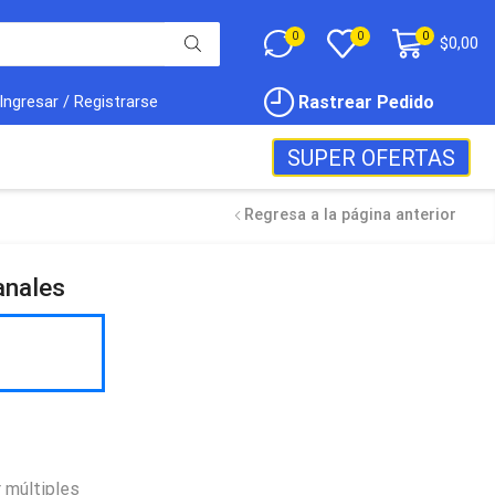
0
0
0
$
0,00
Rastrear Pedido
Ingresar / Registrarse
SUPER OFERTAS
Regresa a la página anterior
anales
 múltiples