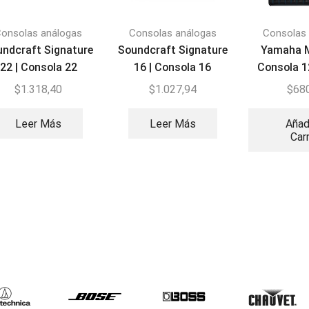
onsolas análogas
Consolas análogas
Consolas
undcraft Signature
Soundcraft Signature
Yamaha 
22 | Consola 22
16 | Consola 16
Consola 1
canales
canales
$
1.318,40
$
1.027,94
$
68
Leer Más
Leer Más
Añad
Car