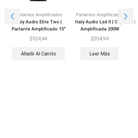
Parlantes Amplificados
Parlantes Amplificados
Italy Audio Elite Two |
Italy Audio Led II | Caja
I
Parlante Amplificado 15″
Amplificada 200W
$
324,44
$
204,94
Añadir Al Carrito
Leer Más