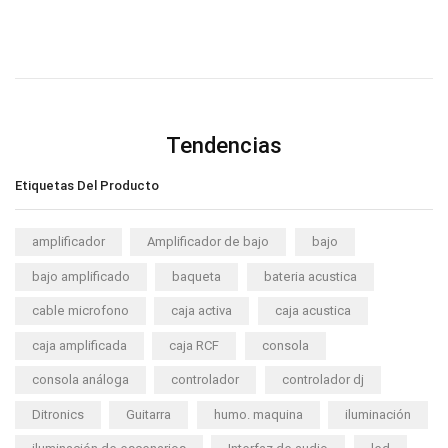
Tendencias
Etiquetas Del Producto
amplificador
Amplificador de bajo
bajo
bajo amplificado
baqueta
bateria acustica
cable microfono
caja activa
caja acustica
caja amplificada
caja RCF
consola
consola análoga
controlador
controlador dj
Ditronics
Guitarra
humo. maquina
iluminación