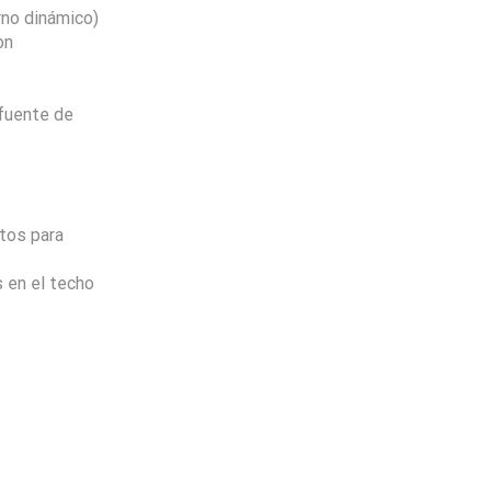
no dinámico)
on
 fuente de
tos para
 en el techo
Envio
100%
Gratis
productos seleccionados