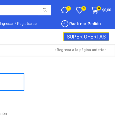
0
0
0
$
0,00
Rastrear Pedido
Ingresar / Registrarse
SUPER OFERTAS
Regresa a la página anterior
sión