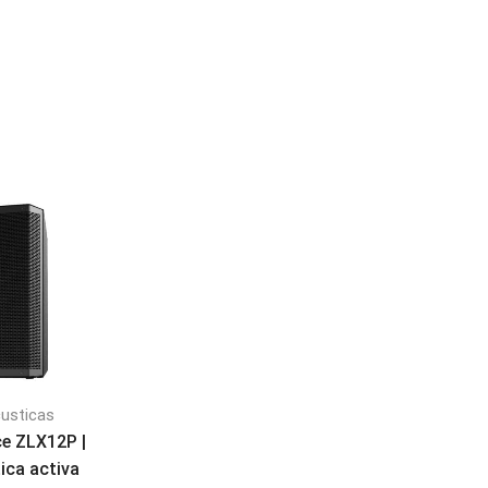
custicas
Cajas acusticas
Cajas acusticas
ce ZLX12P |
dB Technologies Opera
dB Technologies Si
ica activa
15P | Caja acústica
S215