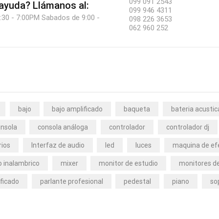
099 091 2543
 ayuda?
Llámanos al:
099 946 4311
:30 - 7:00PM Sabados de 9:00 -
098 226 3653
062 960 252
bajo
bajo amplificado
baqueta
bateria acustic
nsola
consola análoga
controlador
controlador dj
rios
Interfaz de audio
led
luces
maquina de ef
 inalambrico
mixer
monitor de estudio
monitores de
ficado
parlante profesional
pedestal
piano
so