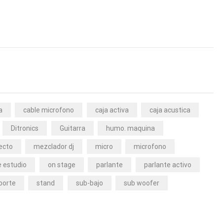
a
cable microfono
caja activa
caja acustica
Ditronics
Guitarra
humo. maquina
ecto
mezclador dj
micro
microfono
 estudio
on stage
parlante
parlante activo
porte
stand
sub-bajo
sub woofer