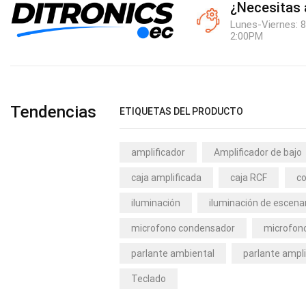
¿Necesitas
Lunes-Viernes: 8
2:00PM
Tendencias
ETIQUETAS DEL PRODUCTO
amplificador
Amplificador de bajo
caja amplificada
caja RCF
co
iluminación
iluminación de escena
microfono condensador
microfono
parlante ambiental
parlante ampli
Teclado