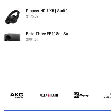
Pioneer HDJ-X5 | Audífonos para DJ
$
175,09
Beta Three EB118a | Sub Bajo Activo
$
901,61
Bose L1 PRO8 | Vertical Array
$
1.915,80
Beta Three N15a MP3 | Caja Activa
$
579,60
$
537,00