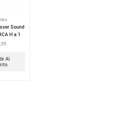
bles
sser Sound
 RCA H a 1
Plug M
,99
ir Al
rito