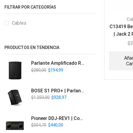
FILTRAR POR CATEGORÍAS
Ca
Cables
C13419 Be
| Jack 2
RCA 
$
3
PRODUCTOS EN TENDENCIA
Añad
Parlante Amplificado Recargable BT | Italy Audio ITL-PRO11
Car
$
280,00
$
194,99
BOSE S1 PRO+ | Parlante Profesional PA Inalámbrico
$
1.250,00
$
928,97
Pioneer DDJ-REV1 | Controlador DJ de 2 canales estilo Scratch
$
504,70
$
440,00