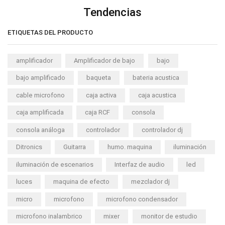
Tendencias
ETIQUETAS DEL PRODUCTO
amplificador
Amplificador de bajo
bajo
bajo amplificado
baqueta
bateria acustica
cable microfono
caja activa
caja acustica
caja amplificada
caja RCF
consola
consola análoga
controlador
controlador dj
Ditronics
Guitarra
humo. maquina
iluminación
iluminación de escenarios
Interfaz de audio
led
luces
maquina de efecto
mezclador dj
micro
microfono
microfono condensador
microfono inalambrico
mixer
monitor de estudio