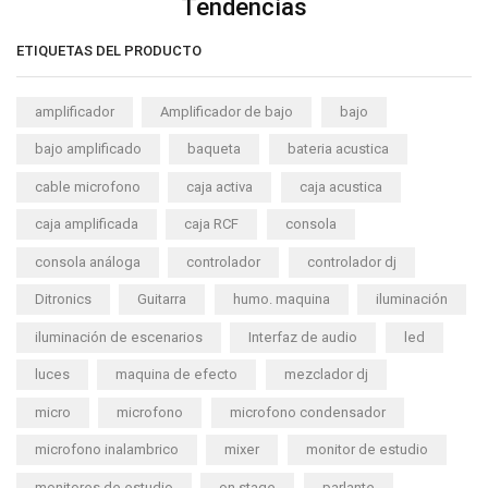
Tendencias
ETIQUETAS DEL PRODUCTO
amplificador
Amplificador de bajo
bajo
bajo amplificado
baqueta
bateria acustica
cable microfono
caja activa
caja acustica
caja amplificada
caja RCF
consola
consola análoga
controlador
controlador dj
Ditronics
Guitarra
humo. maquina
iluminación
iluminación de escenarios
Interfaz de audio
led
luces
maquina de efecto
mezclador dj
micro
microfono
microfono condensador
microfono inalambrico
mixer
monitor de estudio
monitores de estudio
on stage
parlante