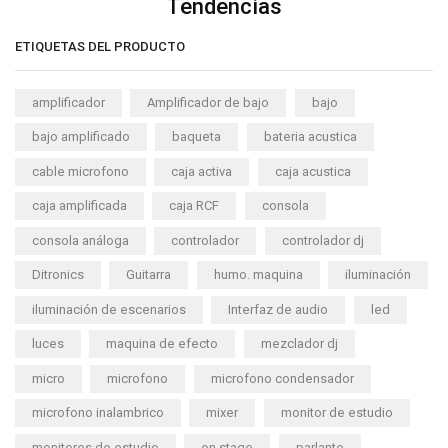
Tendencias
ETIQUETAS DEL PRODUCTO
amplificador
Amplificador de bajo
bajo
bajo amplificado
baqueta
bateria acustica
cable microfono
caja activa
caja acustica
caja amplificada
caja RCF
consola
consola análoga
controlador
controlador dj
Ditronics
Guitarra
humo. maquina
iluminación
iluminación de escenarios
Interfaz de audio
led
luces
maquina de efecto
mezclador dj
micro
microfono
microfono condensador
microfono inalambrico
mixer
monitor de estudio
monitores de estudio
on stage
parlante