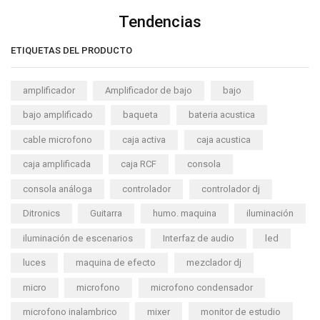
Tendencias
ETIQUETAS DEL PRODUCTO
amplificador
Amplificador de bajo
bajo
bajo amplificado
baqueta
bateria acustica
cable microfono
caja activa
caja acustica
caja amplificada
caja RCF
consola
consola análoga
controlador
controlador dj
Ditronics
Guitarra
humo. maquina
iluminación
iluminación de escenarios
Interfaz de audio
led
luces
maquina de efecto
mezclador dj
micro
microfono
microfono condensador
microfono inalambrico
mixer
monitor de estudio