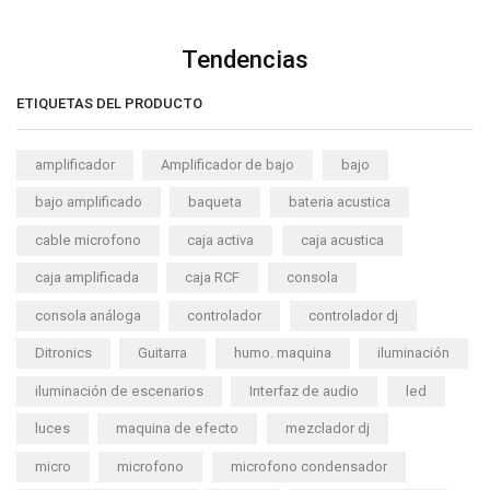
Tendencias
ETIQUETAS DEL PRODUCTO
amplificador
Amplificador de bajo
bajo
bajo amplificado
baqueta
bateria acustica
cable microfono
caja activa
caja acustica
caja amplificada
caja RCF
consola
consola análoga
controlador
controlador dj
Ditronics
Guitarra
humo. maquina
iluminación
iluminación de escenarios
Interfaz de audio
led
luces
maquina de efecto
mezclador dj
micro
microfono
microfono condensador