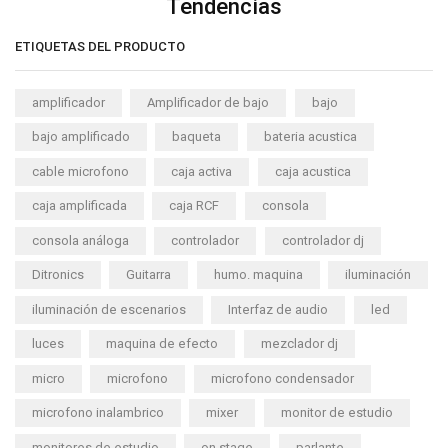
Tendencias
ETIQUETAS DEL PRODUCTO
amplificador
Amplificador de bajo
bajo
bajo amplificado
baqueta
bateria acustica
cable microfono
caja activa
caja acustica
caja amplificada
caja RCF
consola
consola análoga
controlador
controlador dj
Ditronics
Guitarra
humo. maquina
iluminación
iluminación de escenarios
Interfaz de audio
led
luces
maquina de efecto
mezclador dj
micro
microfono
microfono condensador
microfono inalambrico
mixer
monitor de estudio
monitores de estudio
on stage
parlante