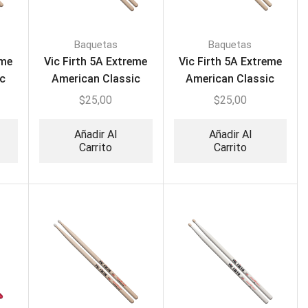
Baquetas
Baquetas
eme
Vic Firth 5A Extreme
Vic Firth 5A Extreme
ic
American Classic
American Classic
B
Drumsticks X5AN
Drumsticks X5A
$
25,00
$
25,00
Añadir Al
Añadir Al
Carrito
Carrito