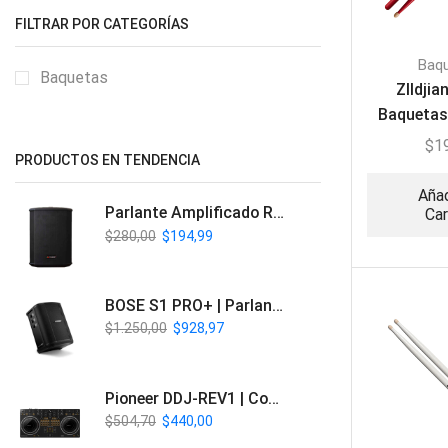
FILTRAR POR CATEGORÍAS
Baq
Baquetas
ZIldji
Baquetas
Artist
$
1
PRODUCTOS EN TENDENCIA
Drum
Añad
Parlante Amplificado Recargable BT | Italy Audio ITL-PRO11
Car
$
280,00
$
194,99
BOSE S1 PRO+ | Parlante Profesional PA Inalámbrico
$
1.250,00
$
928,97
Pioneer DDJ-REV1 | Controlador DJ de 2 canales estilo Scratch
$
504,70
$
440,00