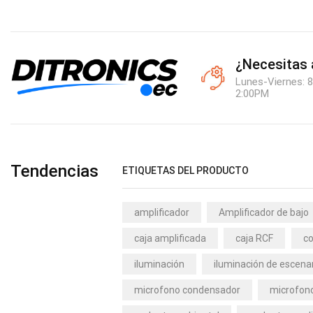
¿Necesitas
Lunes-Viernes: 8
2:00PM
Tendencias
ETIQUETAS DEL PRODUCTO
amplificador
Amplificador de bajo
caja amplificada
caja RCF
co
iluminación
iluminación de escena
microfono condensador
microfono