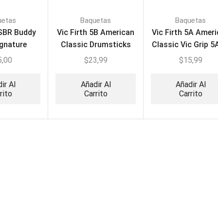
uetas
Baquetas
Baquetas
 SBR Buddy
Vic Firth 5B American
Vic Firth 5A Amer
ignature
Classic Drumsticks
Classic Vic Grip 
sticks
Hickory
5,00
$
23,99
$
15,99
ir Al
Añadir Al
Añadir Al
rito
Carrito
Carrito