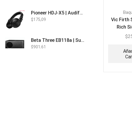
Baq
Pioneer HDJ-X5 | Audífonos para DJ
Vic Firth
$
175,09
Rich S
Drum
$
2
Beta Three EB118a | Sub Bajo Activo
$
901,61
Añad
Car
Bose L1 PRO8 | Vertical Array
$
1.915,80
Beta Three N15a MP3 | Caja Activa
$
579,60
$
537,00