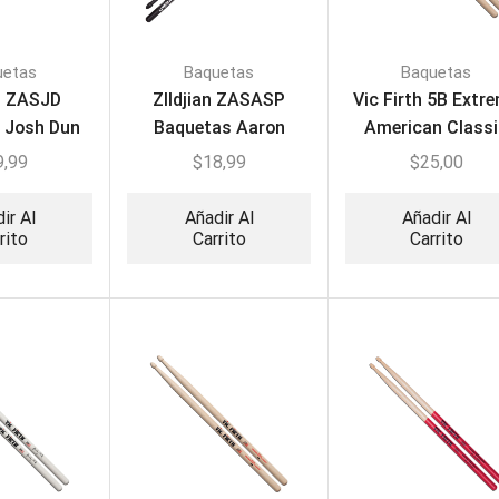
uetas
Baquetas
Baquetas
an ZASJD
ZIldjian ZASASP
Vic Firth 5B Extr
 Josh Dun
Baquetas Aaron
American Class
 Series
Spears Signature
Drumsticks X5
9,99
$
18,99
$
25,00
sticks
ir Al
Añadir Al
Añadir Al
rito
Carrito
Carrito