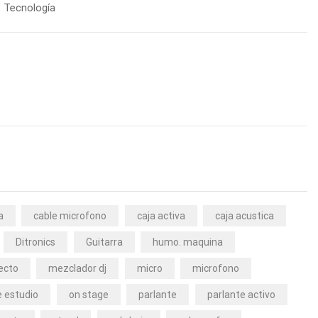
Tecnología
a
cable microfono
caja activa
caja acustica
Ditronics
Guitarra
humo. maquina
ecto
mezclador dj
micro
microfono
 estudio
on stage
parlante
parlante activo