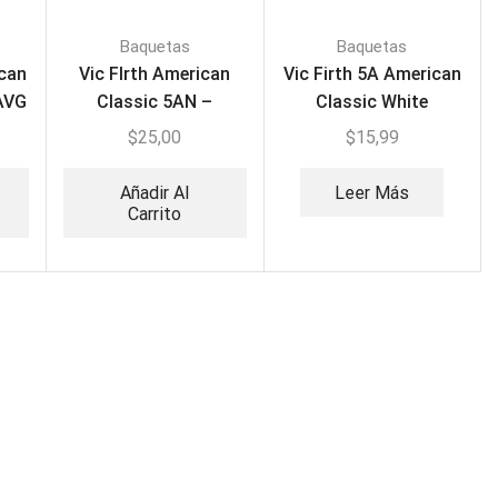
Baquetas
Baquetas
ican
Vic FIrth American
Vic Firth 5A American
5AVG
Classic 5AN –
Classic White
Baquetas Punta de
Drumsticks 5AW
$
25,00
$
15,99
Nylon
Añadir Al
Leer Más
Carrito