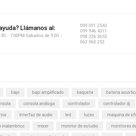
099 091 2543
 ayuda?
Llámanos al:
099 946 4311
:30 - 7:00PM Sabados de 9:00 -
098 226 3653
062 960 252
bajo
bajo amplificado
baqueta
bateria acustic
nsola
consola análoga
controlador
controlador dj
rios
Interfaz de audio
led
luces
maquina de ef
 inalambrico
mixer
monitor de estudio
monitores de