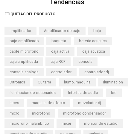
Tendencias
ETIQUETAS DEL PRODUCTO
amplificador
Amplificador de bajo
bajo
bajo amplificado
baqueta
bateria acustica
cable microfono
caja activa
caja acustica
caja amplificada
caja RCF
consola
consola análoga
controlador
controlador dj
Ditronics
Guitarra
humo. maquina
iluminación
iluminación de escenarios
Interfaz de audio
led
luces
maquina de efecto
mezclador dj
micro
microfono
microfono condensador
microfono inalambrico
mixer
monitor de estudio
monitores de estudio
on stage
parlante