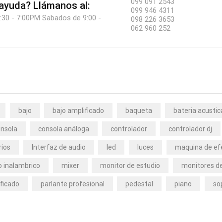
099 091 2543
 ayuda?
Llámanos al:
099 946 4311
:30 - 7:00PM Sabados de 9:00 -
098 226 3653
062 960 252
bajo
bajo amplificado
baqueta
bateria acustic
nsola
consola análoga
controlador
controlador dj
rios
Interfaz de audio
led
luces
maquina de ef
 inalambrico
mixer
monitor de estudio
monitores de
ficado
parlante profesional
pedestal
piano
so