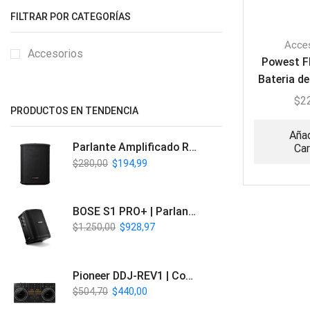
FILTRAR POR CATEGORÍAS
Acce
Accesorios
Powest F
Bateria d
Reca
$
2
PRODUCTOS EN TENDENCIA
Añad
Parlante Amplificado Recargable BT | Italy Audio ITL-PRO11
Car
$
280,00
$
194,99
BOSE S1 PRO+ | Parlante Profesional PA Inalámbrico
$
1.250,00
$
928,97
Pioneer DDJ-REV1 | Controlador DJ de 2 canales estilo Scratch
$
504,70
$
440,00