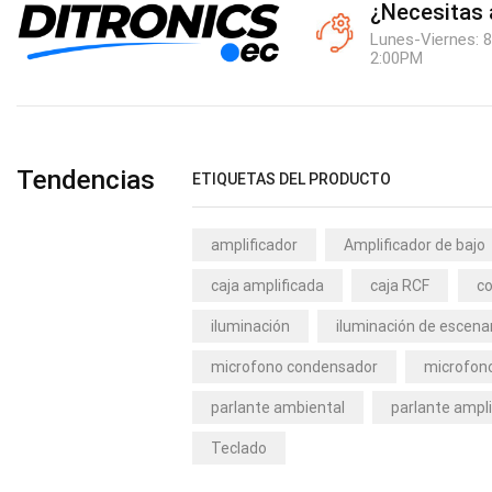
¿Necesitas
Lunes-Viernes: 8
2:00PM
Tendencias
ETIQUETAS DEL PRODUCTO
amplificador
Amplificador de bajo
caja amplificada
caja RCF
co
iluminación
iluminación de escena
microfono condensador
microfono
parlante ambiental
parlante ampli
Teclado