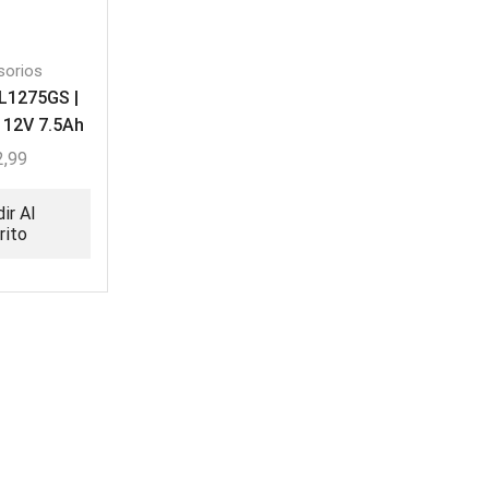
sorios
L1275GS |
e 12V 7.5Ah
rgable
2,99
ir Al
rito