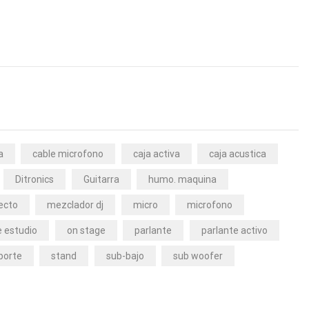
a
cable microfono
caja activa
caja acustica
Ditronics
Guitarra
humo. maquina
ecto
mezclador dj
micro
microfono
 estudio
on stage
parlante
parlante activo
porte
stand
sub-bajo
sub woofer