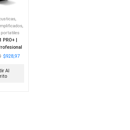
,
custicas
,
mplificados
 portatiles
1 PRO+ |
Profesional
lámbrico
0
$
928,97
ir Al
rito