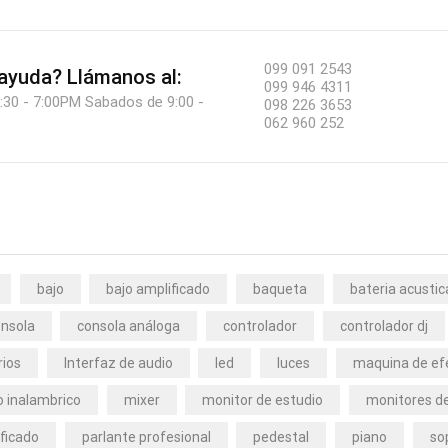
099 091 2543
 ayuda?
Llámanos al:
099 946 4311
:30 - 7:00PM Sabados de 9:00 -
098 226 3653
062 960 252
bajo
bajo amplificado
baqueta
bateria acustic
nsola
consola análoga
controlador
controlador dj
rios
Interfaz de audio
led
luces
maquina de ef
 inalambrico
mixer
monitor de estudio
monitores de
ficado
parlante profesional
pedestal
piano
so