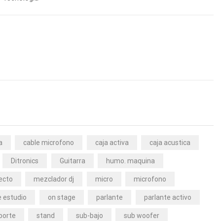
a
cable microfono
caja activa
caja acustica
Ditronics
Guitarra
humo. maquina
ecto
mezclador dj
micro
microfono
 estudio
on stage
parlante
parlante activo
porte
stand
sub-bajo
sub woofer