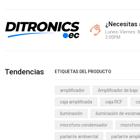
¿Necesitas
Lunes-Viernes: 8
2:00PM
Tendencias
ETIQUETAS DEL PRODUCTO
amplificador
Amplificador de bajo
caja amplificada
caja RCF
co
iluminación
iluminación de escena
microfono condensador
microfono
parlante ambiental
parlante ampli