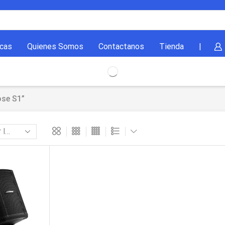
cas
Quienes Somos
Contactanos
Tienda
|
ose S1”