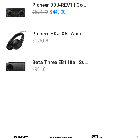
Pioneer DDJ-REV1 | Controlador DJ de 2 canales estilo Scratch
$
504,70
$
440,00
Pioneer HDJ-X5 | Audífonos para DJ
$
175,09
Beta Three EB118a | Sub Bajo Activo
$
901,61
Bose L1 PRO8 | Vertical Array
$
1.915,80
Beta Three N15a MP3 | Caja Activa
$
579,60
$
537,00