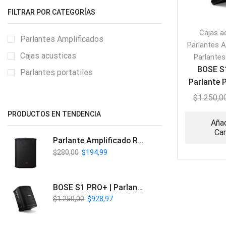
FILTRAR POR CATEGORÍAS
Cajas a
Parlantes Amplificados
Parlantes A
Cajas acusticas
Parlantes
BOSE S
Parlantes portatiles
Parlante 
PA Ina
$
1.250,0
PRODUCTOS EN TENDENCIA
Añad
Car
Parlante Amplificado Recargable BT | Italy Audio ITL-PRO11
$
280,00
$
194,99
BOSE S1 PRO+ | Parlante Profesional PA Inalámbrico
$
1.250,00
$
928,97