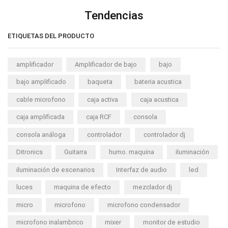
Tendencias
ETIQUETAS DEL PRODUCTO
amplificador
Amplificador de bajo
bajo
bajo amplificado
baqueta
bateria acustica
cable microfono
caja activa
caja acustica
caja amplificada
caja RCF
consola
consola análoga
controlador
controlador dj
Ditronics
Guitarra
humo. maquina
iluminación
iluminación de escenarios
Interfaz de audio
led
luces
maquina de efecto
mezclador dj
micro
microfono
microfono condensador
microfono inalambrico
mixer
monitor de estudio