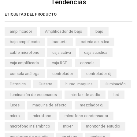
Tendencias
ETIQUETAS DEL PRODUCTO
amplificador
Amplificador de bajo
bajo
bajo amplificado
baqueta
bateria acustica
cable microfono
caja activa
caja acustica
caja amplificada
caja RCF
consola
consola análoga
controlador
controlador dj
Ditronics
Guitarra
humo. maquina
iluminación
iluminación de escenarios
Interfaz de audio
led
luces
maquina de efecto
mezclador dj
micro
microfono
microfono condensador
microfono inalambrico
mixer
monitor de estudio
monitores de estudio
on stage
parlante