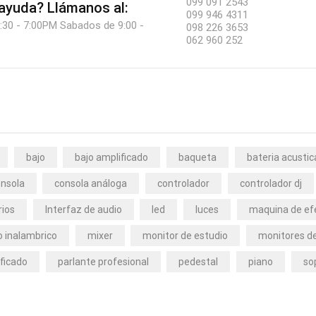
099 091 2543
 ayuda?
Llámanos al:
099 946 4311
:30 - 7:00PM Sabados de 9:00 -
098 226 3653
062 960 252
bajo
bajo amplificado
baqueta
bateria acustic
nsola
consola análoga
controlador
controlador dj
rios
Interfaz de audio
led
luces
maquina de ef
 inalambrico
mixer
monitor de estudio
monitores de
ficado
parlante profesional
pedestal
piano
so