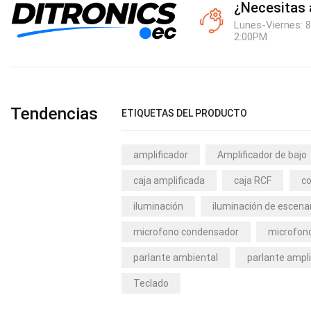
¿Necesitas
Lunes-Viernes: 8
2:00PM
Tendencias
ETIQUETAS DEL PRODUCTO
amplificador
Amplificador de bajo
caja amplificada
caja RCF
co
iluminación
iluminación de escena
microfono condensador
microfono
parlante ambiental
parlante ampli
Teclado