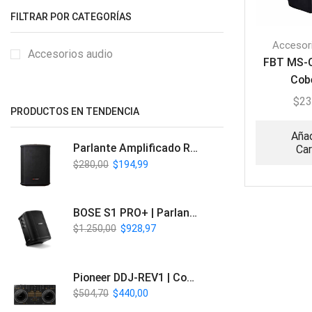
FILTRAR POR CATEGORÍAS
Accesor
Accesorios audio
FBT MS-C
Cob
$
23
PRODUCTOS EN TENDENCIA
Añad
Parlante Amplificado Recargable BT | Italy Audio ITL-PRO11
Car
$
280,00
$
194,99
BOSE S1 PRO+ | Parlante Profesional PA Inalámbrico
$
1.250,00
$
928,97
Pioneer DDJ-REV1 | Controlador DJ de 2 canales estilo Scratch
$
504,70
$
440,00