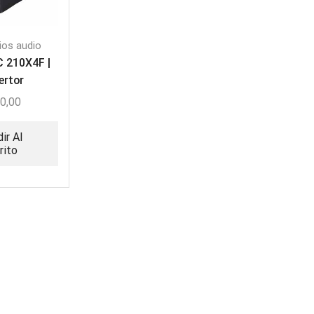
ios audio
 210X4F |
ertor
0,00
ir Al
rito