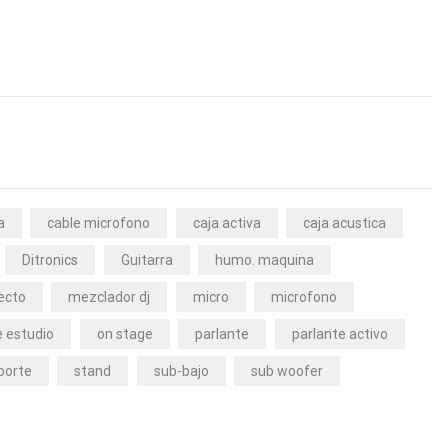
a
cable microfono
caja activa
caja acustica
Ditronics
Guitarra
humo. maquina
ecto
mezclador dj
micro
microfono
 estudio
on stage
parlante
parlante activo
porte
stand
sub-bajo
sub woofer