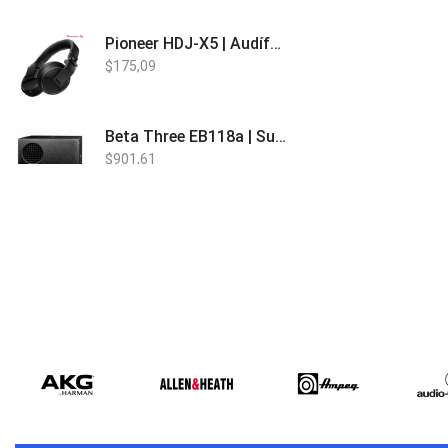
Pioneer HDJ-X5 | Audífonos para DJ
$
175,09
Beta Three EB118a | Sub Bajo Activo
$
901,61
Bose L1 PRO8 | Vertical Array
$
1.915,80
Beta Three N15a MP3 | Caja Activa
$
579,60
$
537,00