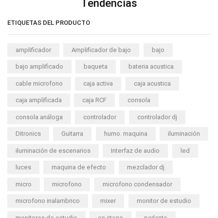
Tendencias
ETIQUETAS DEL PRODUCTO
amplificador
Amplificador de bajo
bajo
bajo amplificado
baqueta
bateria acustica
cable microfono
caja activa
caja acustica
caja amplificada
caja RCF
consola
consola análoga
controlador
controlador dj
Ditronics
Guitarra
humo. maquina
iluminación
iluminación de escenarios
Interfaz de audio
led
luces
maquina de efecto
mezclador dj
micro
microfono
microfono condensador
microfono inalambrico
mixer
monitor de estudio
monitores de estudio
on stage
parlante