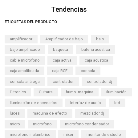
Tendencias
ETIQUETAS DEL PRODUCTO
amplificador
Amplificador de bajo
bajo
bajo amplificado
baqueta
bateria acustica
cable microfono
caja activa
caja acustica
caja amplificada
caja RCF
consola
consola análoga
controlador
controlador dj
Ditronics
Guitarra
humo. maquina
iluminación
iluminación de escenarios
Interfaz de audio
led
luces
maquina de efecto
mezclador dj
micro
microfono
microfono condensador
microfono inalambrico
mixer
monitor de estudio