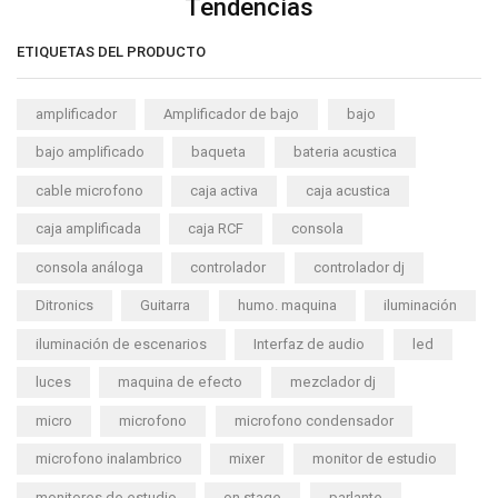
Tendencias
ETIQUETAS DEL PRODUCTO
amplificador
Amplificador de bajo
bajo
bajo amplificado
baqueta
bateria acustica
cable microfono
caja activa
caja acustica
caja amplificada
caja RCF
consola
consola análoga
controlador
controlador dj
Ditronics
Guitarra
humo. maquina
iluminación
iluminación de escenarios
Interfaz de audio
led
luces
maquina de efecto
mezclador dj
micro
microfono
microfono condensador
microfono inalambrico
mixer
monitor de estudio
monitores de estudio
on stage
parlante