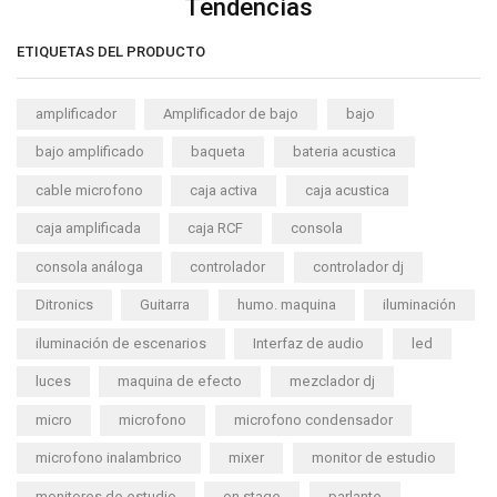
Tendencias
ETIQUETAS DEL PRODUCTO
amplificador
Amplificador de bajo
bajo
bajo amplificado
baqueta
bateria acustica
cable microfono
caja activa
caja acustica
caja amplificada
caja RCF
consola
consola análoga
controlador
controlador dj
Ditronics
Guitarra
humo. maquina
iluminación
iluminación de escenarios
Interfaz de audio
led
luces
maquina de efecto
mezclador dj
micro
microfono
microfono condensador
microfono inalambrico
mixer
monitor de estudio
monitores de estudio
on stage
parlante