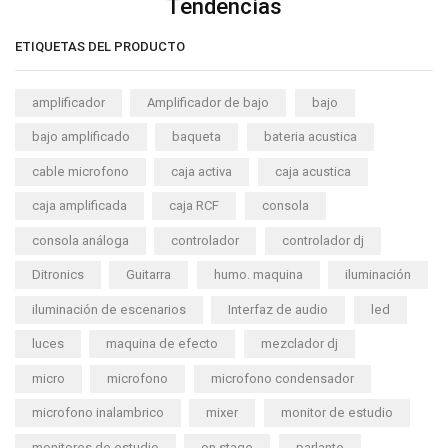
Tendencias
ETIQUETAS DEL PRODUCTO
amplificador
Amplificador de bajo
bajo
bajo amplificado
baqueta
bateria acustica
cable microfono
caja activa
caja acustica
caja amplificada
caja RCF
consola
consola análoga
controlador
controlador dj
Ditronics
Guitarra
humo. maquina
iluminación
iluminación de escenarios
Interfaz de audio
led
luces
maquina de efecto
mezclador dj
micro
microfono
microfono condensador
microfono inalambrico
mixer
monitor de estudio
monitores de estudio
on stage
parlante