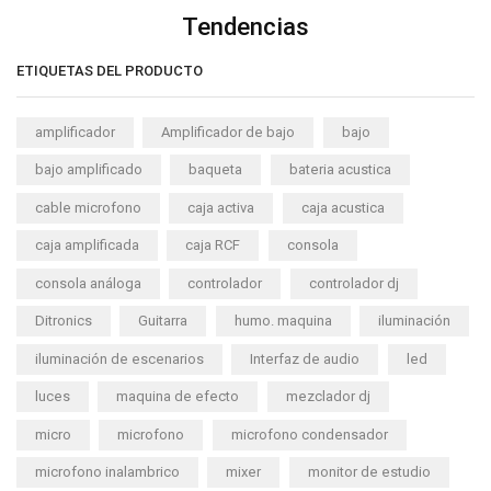
Tendencias
ETIQUETAS DEL PRODUCTO
amplificador
Amplificador de bajo
bajo
bajo amplificado
baqueta
bateria acustica
cable microfono
caja activa
caja acustica
caja amplificada
caja RCF
consola
consola análoga
controlador
controlador dj
Ditronics
Guitarra
humo. maquina
iluminación
iluminación de escenarios
Interfaz de audio
led
luces
maquina de efecto
mezclador dj
micro
microfono
microfono condensador
microfono inalambrico
mixer
monitor de estudio