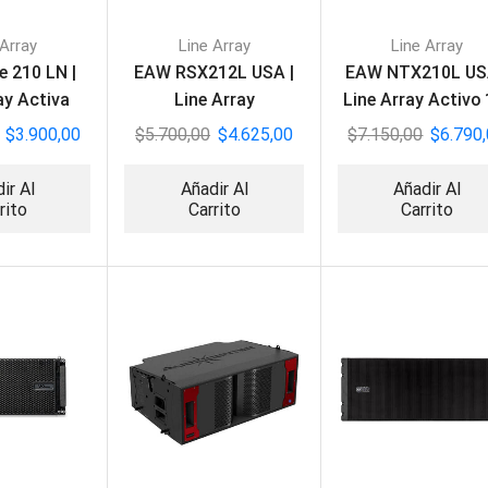
 Array
Line Array
Line Array
 210 LN |
EAW RSX212L USA |
EAW NTX210L US
ay Activa
Line Array
Line Array Activo 
Autoamplificado
$
3.900,00
$
5.700,00
$
4.625,00
$
7.150,00
$
6.790
ir Al
Añadir Al
Añadir Al
rito
Carrito
Carrito