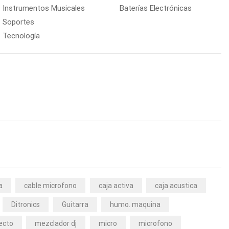
Instrumentos Musicales
Baterías Electrónicas
Soportes
Tecnología
a
cable microfono
caja activa
caja acustica
Ditronics
Guitarra
humo. maquina
ecto
mezclador dj
micro
microfono