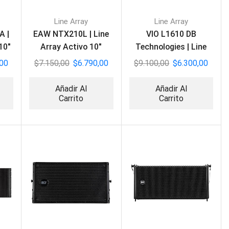
Line Array
Line Array
A |
EAW NTX210L | Line
VIO L1610 DB
10″
Array Activo 10″
Technologies | Line
Array Activo
,00
$
7.150,00
$
6.790,00
$
9.100,00
$
6.300,00
Añadir Al
Añadir Al
Carrito
Carrito