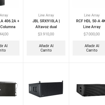
 Array
Line Array
Line Array
A 406.2A +
JBL SRX910LA |
RCF HDL 50-A 4K
| Columna
Altavoz dual
Line Array
ray Activa
autoamplificado línea
44,00
$
3.910,00
$
7.000,00
array de 10
ir Al
Añadir Al
Añadir Al
rito
Carrito
Carrito