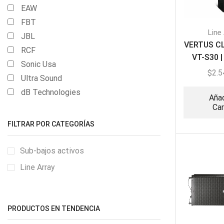
EAW
FBT
Line
JBL
VERTUS CL
RCF
VT-S30 
Sonic Usa
Línea Ar
$
2.5
Ultra Sound
dB Technologies
Añad
Car
FILTRAR POR CATEGORÍAS
Sub-bajos activos
Line Array
PRODUCTOS EN TENDENCIA