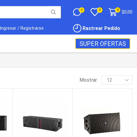
0
0
0
$
0,00
Rastrear Pedido
Ingresar / Registrarse
SUPER OFERTAS
Mostrar