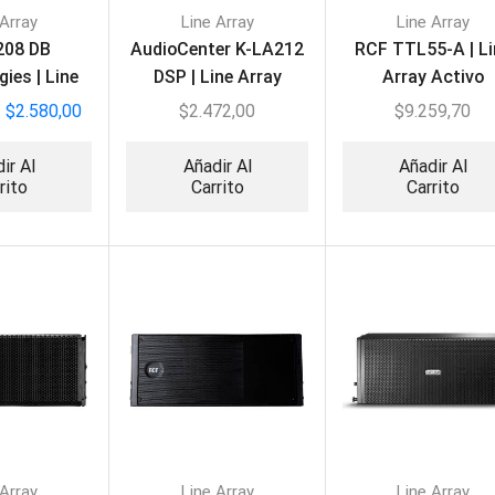
 Array
Line Array
Line Array
208 DB
AudioCenter K-LA212
RCF TTL55-A | Li
ies | Line
DSP | Line Array
Array Activo
 Activo
Activo
$
2.580,00
$
2.472,00
$
9.259,70
ir Al
Añadir Al
Añadir Al
rito
Carrito
Carrito
 Array
Line Array
Line Array