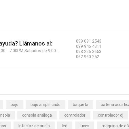
099 091 2543
 ayuda?
Llámanos al:
099 946 4311
:30 - 7:00PM Sabados de 9:00 -
098 226 3653
062 960 252
bajo
bajo amplificado
baqueta
bateria acustic
nsola
consola análoga
controlador
controlador dj
rios
Interfaz de audio
led
luces
maquina de ef