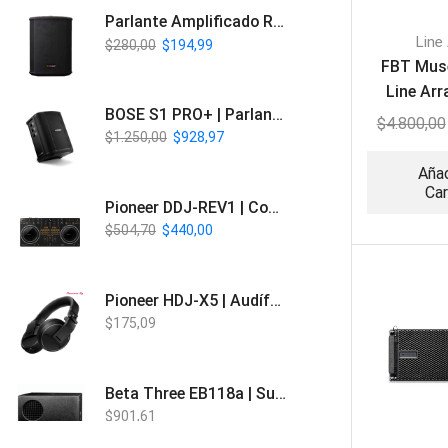
Parlante Amplificado Recargable BT | Italy Audio ITL-PRO11
Line
$
280,00
$
194,99
FBT Muse
Line Arr
BOSE S1 PRO+ | Parlante Profesional PA Inalámbrico
$
4.800,00
$
1.250,00
$
928,97
Añad
Car
Pioneer DDJ-REV1 | Controlador DJ de 2 canales estilo Scratch
$
504,70
$
440,00
Pioneer HDJ-X5 | Audífonos para DJ
$
175,09
Beta Three EB118a | Sub Bajo Activo
$
901,61