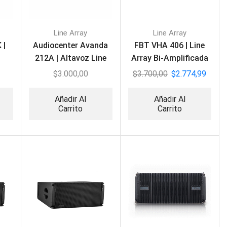
Line Array
Line Array
 |
Audiocenter Avanda
FBT VHA 406 | Line
212A | Altavoz Line
Array Bi-Amplificada
Array
de 2 vias
$
3.000,00
$
3.700,00
$
2.774,99
Añadir Al
Añadir Al
Carrito
Carrito