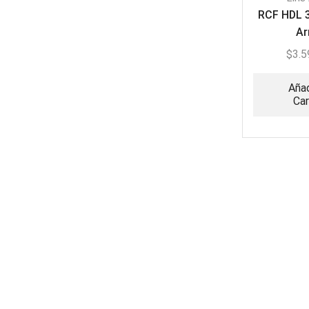
RCF HDL 3
Ar
$
3.5
Añad
Car