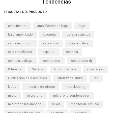
Tendencias
ETIQUETAS DEL PRODUCTO
amplificador
Amplificador de bajo
bajo
bajo amplificado
baqueta
bateria acustica
cable microfono
caja activa
caja acustica
caja amplificada
caja RCF
consola
consola análoga
controlador
controlador dj
Ditronics
Guitarra
humo. maquina
iluminación
iluminación de escenarios
Interfaz de audio
led
luces
maquina de efecto
mezclador dj
micro
microfono
microfono condensador
microfono inalambrico
mixer
monitor de estudio
monitores de estudio
on stage
parlante