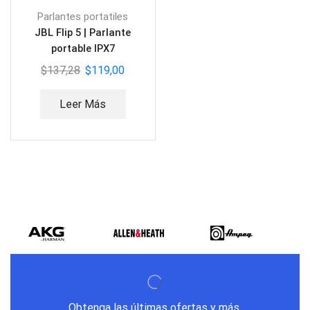
Parlantes portatiles
JBL Flip 5 | Parlante
portable IPX7
$
137,28
$
119,00
Leer Más
Obtenga las últimas ofertas y más.