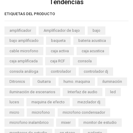
Tendencias
ETIQUETAS DEL PRODUCTO
amplificador
Amplificador de bajo
bajo
bajo amplificado
baqueta
bateria acustica
cable microfono
caja activa
caja acustica
caja amplificada
caja RCF
consola
consola análoga
controlador
controlador dj
Ditronics
Guitarra
humo. maquina
iluminación
iluminación de escenarios
Interfaz de audio
led
luces
maquina de efecto
mezclador dj
micro
microfono
microfono condensador
microfono inalambrico
mixer
monitor de estudio
monitores de estudio
on stage
parlante