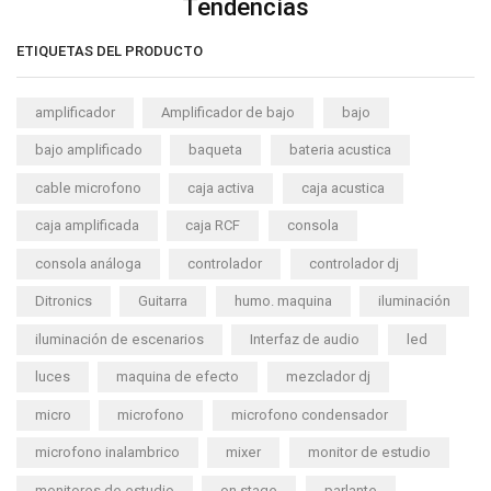
Tendencias
ETIQUETAS DEL PRODUCTO
amplificador
Amplificador de bajo
bajo
bajo amplificado
baqueta
bateria acustica
cable microfono
caja activa
caja acustica
caja amplificada
caja RCF
consola
consola análoga
controlador
controlador dj
Ditronics
Guitarra
humo. maquina
iluminación
iluminación de escenarios
Interfaz de audio
led
luces
maquina de efecto
mezclador dj
micro
microfono
microfono condensador
microfono inalambrico
mixer
monitor de estudio
monitores de estudio
on stage
parlante