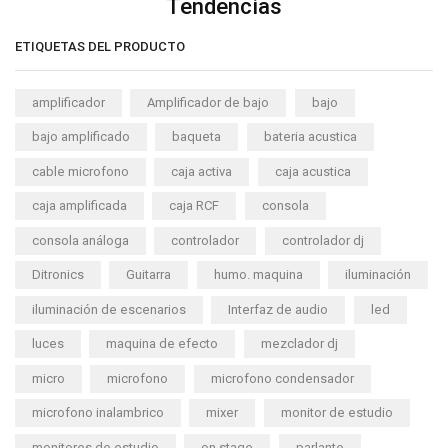
Tendencias
ETIQUETAS DEL PRODUCTO
amplificador
Amplificador de bajo
bajo
bajo amplificado
baqueta
bateria acustica
cable microfono
caja activa
caja acustica
caja amplificada
caja RCF
consola
consola análoga
controlador
controlador dj
Ditronics
Guitarra
humo. maquina
iluminación
iluminación de escenarios
Interfaz de audio
led
luces
maquina de efecto
mezclador dj
micro
microfono
microfono condensador
microfono inalambrico
mixer
monitor de estudio
monitores de estudio
on stage
parlante