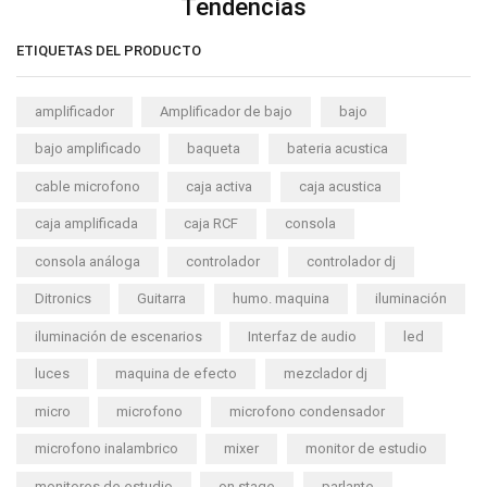
Tendencias
ETIQUETAS DEL PRODUCTO
amplificador
Amplificador de bajo
bajo
bajo amplificado
baqueta
bateria acustica
cable microfono
caja activa
caja acustica
caja amplificada
caja RCF
consola
consola análoga
controlador
controlador dj
Ditronics
Guitarra
humo. maquina
iluminación
iluminación de escenarios
Interfaz de audio
led
luces
maquina de efecto
mezclador dj
micro
microfono
microfono condensador
microfono inalambrico
mixer
monitor de estudio
monitores de estudio
on stage
parlante