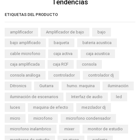
Tendencias
ETIQUETAS DEL PRODUCTO
amplificador
Amplificador de bajo
bajo
bajo amplificado
baqueta
bateria acustica
cable microfono
caja activa
caja acustica
caja amplificada
caja RCF
consola
consola análoga
controlador
controlador dj
Ditronics
Guitarra
humo. maquina
iluminación
iluminación de escenarios
Interfaz de audio
led
luces
maquina de efecto
mezclador dj
micro
microfono
microfono condensador
microfono inalambrico
mixer
monitor de estudio
monitores de estudio
on stage
parlante