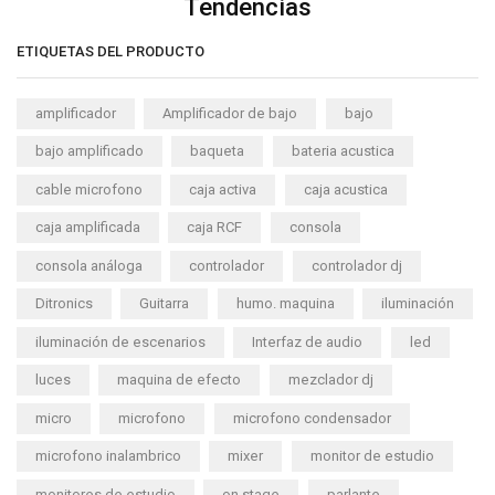
Tendencias
ETIQUETAS DEL PRODUCTO
amplificador
Amplificador de bajo
bajo
bajo amplificado
baqueta
bateria acustica
cable microfono
caja activa
caja acustica
caja amplificada
caja RCF
consola
consola análoga
controlador
controlador dj
Ditronics
Guitarra
humo. maquina
iluminación
iluminación de escenarios
Interfaz de audio
led
luces
maquina de efecto
mezclador dj
micro
microfono
microfono condensador
microfono inalambrico
mixer
monitor de estudio
monitores de estudio
on stage
parlante