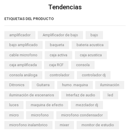
Tendencias
ETIQUETAS DEL PRODUCTO
amplificador
Amplificador de bajo
bajo
bajo amplificado
baqueta
bateria acustica
cable microfono
caja activa
caja acustica
caja amplificada
caja RCF
consola
consola análoga
controlador
controlador dj
Ditronics
Guitarra
humo. maquina
iluminación
iluminación de escenarios
Interfaz de audio
led
luces
maquina de efecto
mezclador dj
micro
microfono
microfono condensador
microfono inalambrico
mixer
monitor de estudio