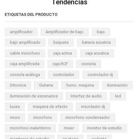
Tendencias
ETIQUETAS DEL PRODUCTO
amplificador
Amplificador de bajo
bajo
bajo amplificado
baqueta
bateria acustica
cable microfono
caja activa
caja acustica
caja amplificada
caja RCF
consola
consola análoga
controlador
controlador dj
Ditronics
Guitarra
humo. maquina
iluminación
iluminación de escenarios
Interfaz de audio
led
luces
maquina de efecto
mezclador dj
micro
microfono
microfono condensador
microfono inalambrico
mixer
monitor de estudio
monitores de estudio
on stage
parlante