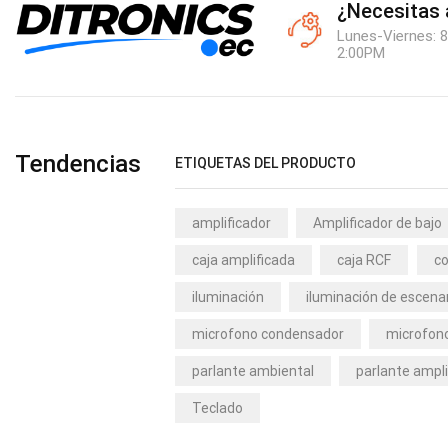
¿Necesitas
Lunes-Viernes: 8
2:00PM
Tendencias
ETIQUETAS DEL PRODUCTO
amplificador
Amplificador de bajo
caja amplificada
caja RCF
co
iluminación
iluminación de escena
microfono condensador
microfono
parlante ambiental
parlante ampli
Teclado