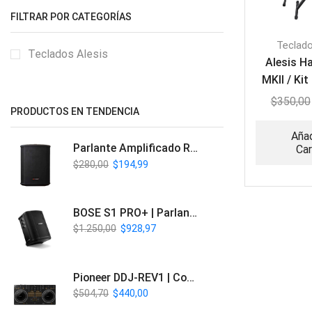
FILTRAR POR CATEGORÍAS
Teclado
Teclados Alesis
Alesis H
MKII / Kit
61 n
$
350,00
PRODUCTOS EN TENDENCIA
Añad
Parlante Amplificado Recargable BT | Italy Audio ITL-PRO11
Car
$
280,00
$
194,99
BOSE S1 PRO+ | Parlante Profesional PA Inalámbrico
$
1.250,00
$
928,97
Pioneer DDJ-REV1 | Controlador DJ de 2 canales estilo Scratch
$
504,70
$
440,00