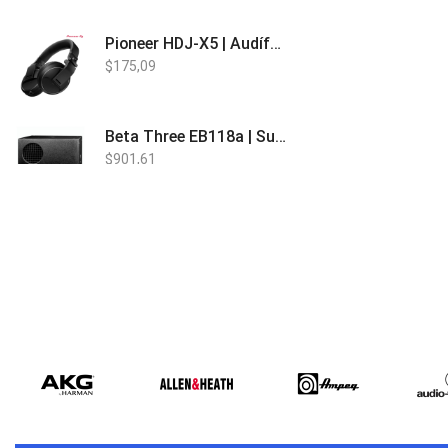
Pioneer HDJ-X5 | Audífonos para DJ
$
175,09
Beta Three EB118a | Sub Bajo Activo
$
901,61
Bose L1 PRO8 | Vertical Array
$
1.915,80
Beta Three N15a MP3 | Caja Activa
$
579,60
$
537,00