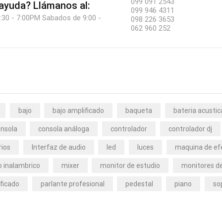
099 091 2543
 ayuda?
Llámanos al:
099 946 4311
:30 - 7:00PM Sabados de 9:00 -
098 226 3653
062 960 252
bajo
bajo amplificado
baqueta
bateria acustic
nsola
consola análoga
controlador
controlador dj
rios
Interfaz de audio
led
luces
maquina de ef
 inalambrico
mixer
monitor de estudio
monitores de
ficado
parlante profesional
pedestal
piano
so