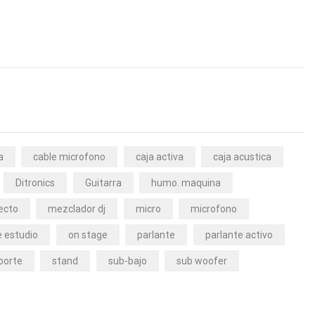
a
cable microfono
caja activa
caja acustica
Ditronics
Guitarra
humo. maquina
ecto
mezclador dj
micro
microfono
 estudio
on stage
parlante
parlante activo
porte
stand
sub-bajo
sub woofer