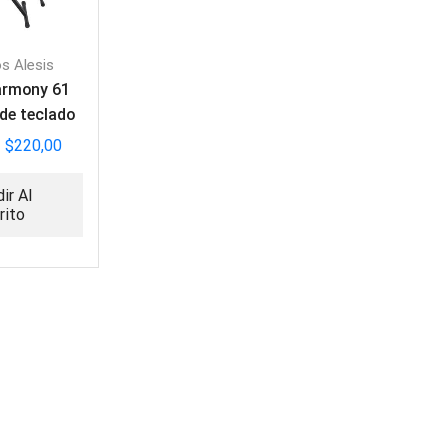
s Alesis
armony 61
 de teclado
otas.
$
220,00
ir Al
rito