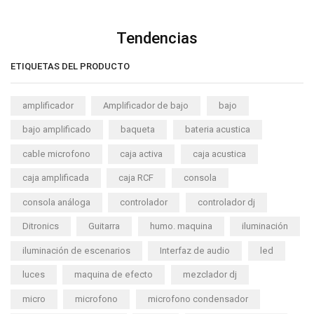
Tendencias
ETIQUETAS DEL PRODUCTO
amplificador
Amplificador de bajo
bajo
bajo amplificado
baqueta
bateria acustica
cable microfono
caja activa
caja acustica
caja amplificada
caja RCF
consola
consola análoga
controlador
controlador dj
Ditronics
Guitarra
humo. maquina
iluminación
iluminación de escenarios
Interfaz de audio
led
luces
maquina de efecto
mezclador dj
micro
microfono
microfono condensador